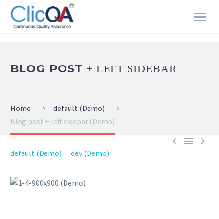
BLOG POST
+ LEFT SIDEBAR
Home
default (Demo)
Blog post + left sidebar (Demo)



default (Demo)
dev (Demo)