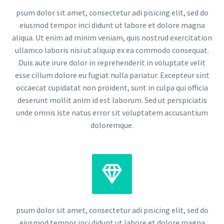
psum dolor sit amet, consectetur adi pisicing elit, sed do
eiusmod tempor inci didunt ut labore et dolore magna
aliqua. Ut enim ad minim veniam, quis nostrud exercitation
ullamco laboris nisi ut aliquip ex ea commodo consequat.
Duis aute irure dolor in reprehenderit in voluptate velit
esse cillum dolore eu fugiat nulla pariatur. Excepteur sint
occaecat cupidatat non proident, sunt in culpa qui officia
deserunt mollit anim id est laborum. Sed ut perspiciatis
unde omnis iste natus error sit voluptatem accusantium
doloremque.


psum dolor sit amet, consectetur adi pisicing elit, sed do
eiusmod tempor inci didunt ut labore et dolore magna