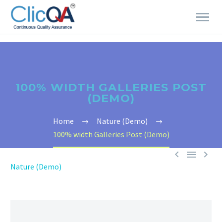
100% WIDTH GALLERIES POST
(DEMO)
Home
Nature (Demo)
100% width Galleries Post (Demo)



Nature (Demo)