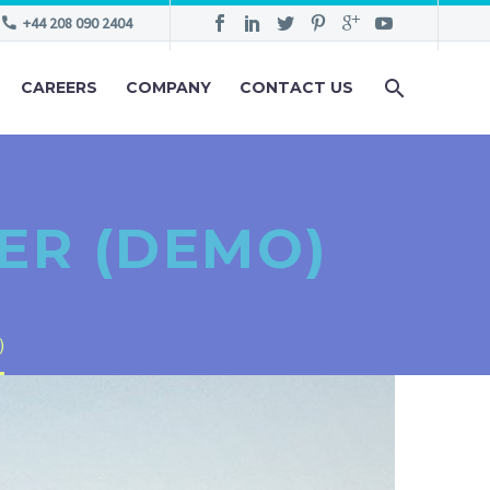
+44 208 090 2404
CAREERS
COMPANY
CONTACT US
ER (DEMO)
)