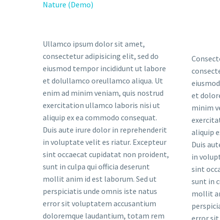
Nature (Demo)
Ullamco ipsum dolor sit amet,
consectetur adipisicing elit, sed do
Consecte
eiusmod tempor incididunt ut labore
consecte
et dolullamco oreullamco aliqua. Ut
eiusmod 
enim ad minim veniam, quis nostrud
et dolor
exercitation ullamco laboris nisi ut
minim v
aliquip ex ea commodo consequat.
exercita
Duis aute irure dolor in reprehenderit
aliquip
in voluptate velit es riatur. Excepteur
Duis aut
sint occaecat cupidatat non proident,
in volup
sunt in culpa qui officia deserunt
sint occ
mollit anim id est laborum. Sed ut
sunt in c
perspiciatis unde omnis iste natus
mollit a
error sit voluptatem accusantium
perspici
doloremque laudantium, totam rem
error si