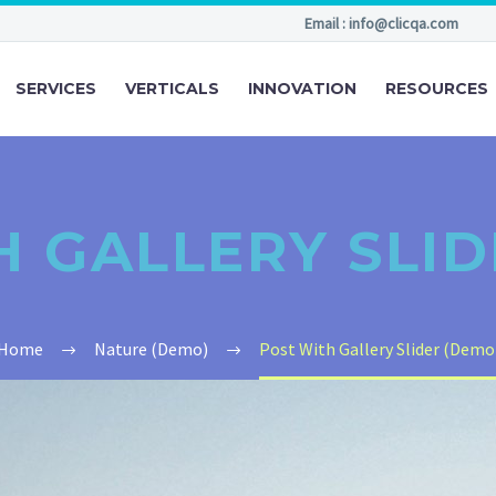
Email : info@clicqa.com
SERVICES
VERTICALS
INNOVATION
RESOURCES
H GALLERY SLID
Home
Nature (Demo)
Post With Gallery Slider (Demo