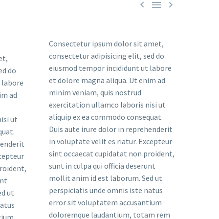



Consectetur ipsum dolor sit amet,
consectetur adipisicing elit, sed do
et,
eiusmod tempor incididunt ut labore
sed do
et dolore magna aliqua. Ut enim ad
 labore
minim veniam, quis nostrud
im ad
exercitation ullamco laboris nisi ut
aliquip ex ea commodo consequat.
isi ut
Duis aute irure dolor in reprehenderit
quat.
in voluptate velit es riatur. Excepteur
henderit
sint occaecat cupidatat non proident,
xcepteur
sunt in culpa qui officia deserunt
roident,
mollit anim id est laborum. Sed ut
unt
perspiciatis unde omnis iste natus
ed ut
error sit voluptatem accusantium
natus
doloremque laudantium, totam rem
tium