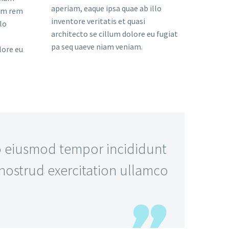
aperiam, eaque ipsa quae ab illo
am rem
inventore veritatis et quasi
lo
architecto se cillum dolore eu fugiat
pa seq uaeve niam veniam.
lore eu
do eiusmod tempor incididunt
nostrud exercitation ullamco