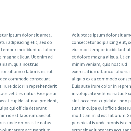
tur ipsum dolor sit amet,
Voluptate ipsum dolor sit am
tur adipisicing elit, sed do
consectetur adipisicing elit, 
tempor incididunt ut labore
eiusmod tempor incididunt ut
e magna aliqua. Ut enim ad
et dolore magna aliqua. Ut en
eniam, quis nostrud
minim veniam, quis nostrud
tion ullamco laboris nisi ut
exercitation ullamco laboris n
 ex ea commodo consequat.
aliquip ex ea commodo conse
e irure dolor in reprehenderit
Duis aute irure dolor in repre
tate velit es riatur. Excepteur
in voluptate velit es riatur. E
aecat cupidatat non proident,
sint occaecat cupidatat non p
ulpa qui officia deserunt
sunt in culpa qui officia deser
nim id est laborum. Sed ut
mollit anim id est laborum. S
atis unde omnis iste natus
perspiciatis unde omnis iste 
t voluptatem accusantium
error sit voluptatem accusan