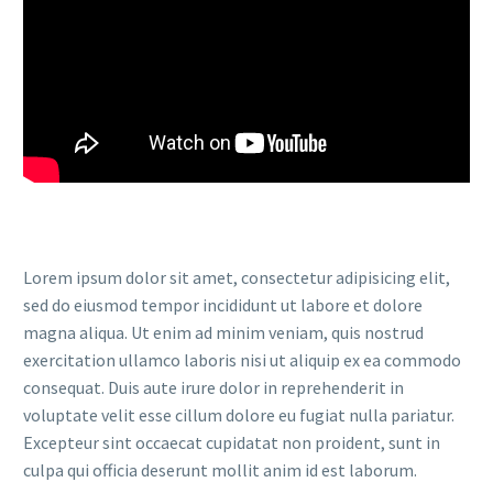
Lorem ipsum dolor sit amet, consectetur adipisicing elit,
sed do eiusmod tempor incididunt ut labore et dolore
magna aliqua. Ut enim ad minim veniam, quis nostrud
exercitation ullamco laboris nisi ut aliquip ex ea commodo
consequat. Duis aute irure dolor in reprehenderit in
voluptate velit esse cillum dolore eu fugiat nulla pariatur.
Excepteur sint occaecat cupidatat non proident, sunt in
culpa qui officia deserunt mollit anim id est laborum.