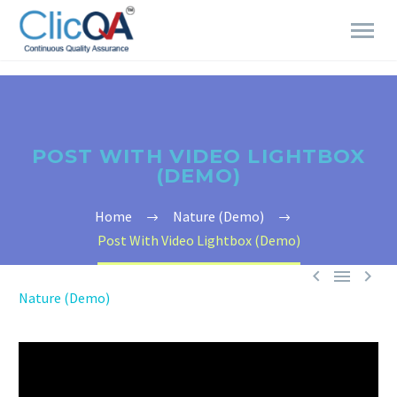
POST WITH VIDEO LIGHTBOX
(DEMO)
Home
Nature (Demo)
Post With Video Lightbox (Demo)



Nature (Demo)