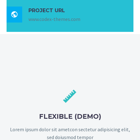
PROJECT URL

www.codex-themes.com


FLEXIBLE (DEMO)
Lorem ipsum dolor sit ametcon sectetur adipisicing elit,
sed doiusmod tempor