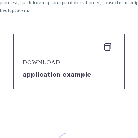
quam est, qui dolorem ipsum quia dolor sit amet, consectetur, adi
at voluptatem.


DOWNLOAD
application example