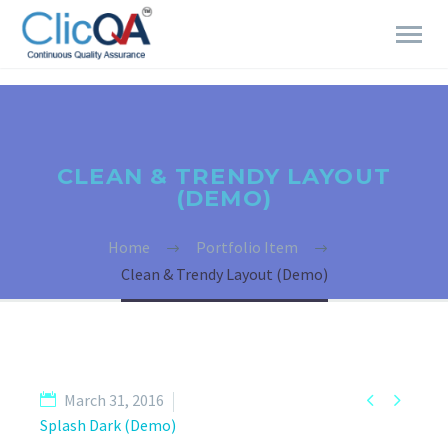
CLEAN & TRENDY LAYOUT
(DEMO)
Home
Portfolio Item
Clean & Trendy Layout (Demo)


March 31, 2016
Splash Dark (Demo)