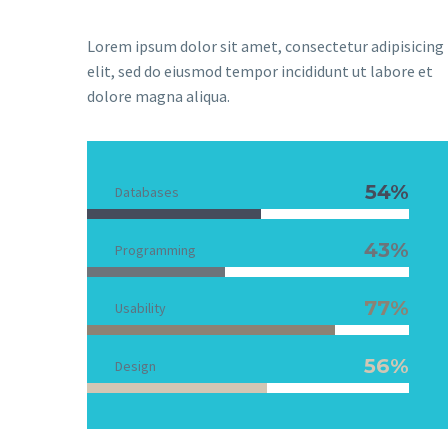
Lorem ipsum dolor sit amet, consectetur adipisicing
elit, sed do eiusmod tempor incididunt ut labore et
dolore magna aliqua.
54%
Databases
43%
Programming
77%
Usability
56%
Design