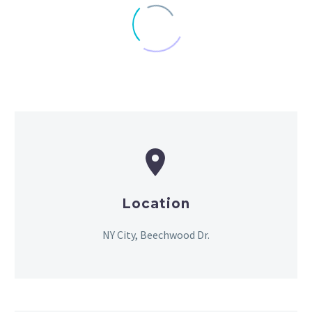


Location
NY City, Beechwood Dr.