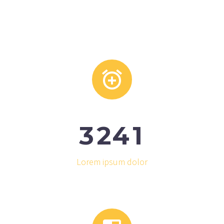


3
2
4
1
Lorem ipsum dolor