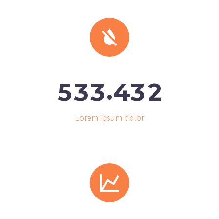


.
5
3
3
4
3
2
Lorem ipsum dolor

