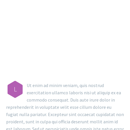
MAIN STEPS & RESULTS
Ut enim ad minim veniam, quis nostrud
L
exercitation ullamco laboris nisi ut aliquip ex ea
commodo consequat. Duis aute irure dolor in
reprehenderit in voluptate velit esse cillum dolore eu
fugiat nulla pariatur. Excepteur sint occaecat cupidatat non
proident, sunt in culpa qui officia deserunt mollit anim id
est laborum. Sed ut perspiciatis unde omnis iste natus error