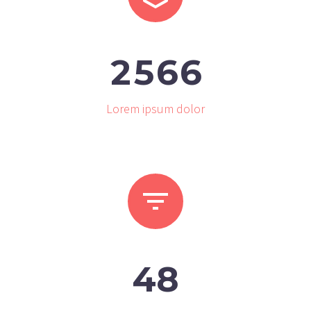
2
5
6
6
Lorem ipsum dolor


4
8