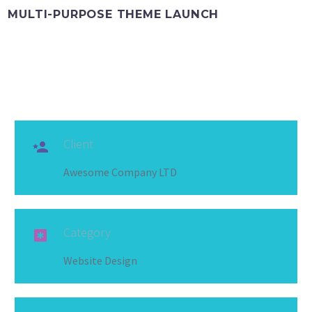
MULTI-PURPOSE THEME LAUNCH
Client

Awesome Company LTD
Category

Website Design