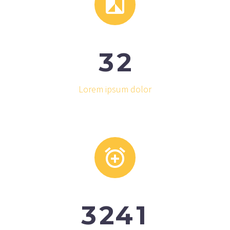


3
2
Lorem ipsum dolor


3
2
4
1