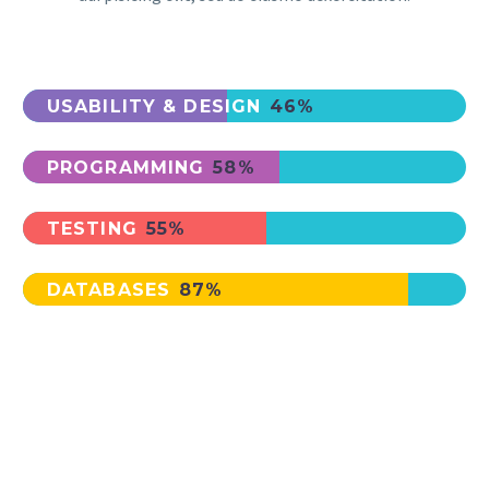
USABILITY & DESIGN
46%
PROGRAMMING
58%
TESTING
55%
DATABASES
87%