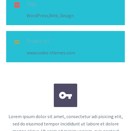
Tags

WordPress,Web, Design
Project url

www.codex-themes.com


Lorem ipsum dolor sit amet, consectetur adi pisicing elit,
sed do eiusmod tempor incididunt ut labore et dolore
magna aliqua. Ut enim ad minim veniam, quis nostrud