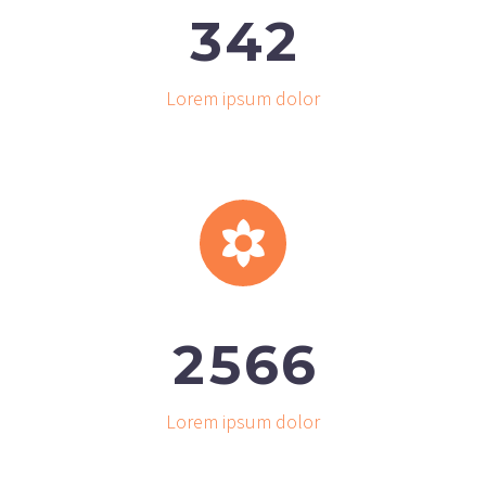
3
4
2
Lorem ipsum dolor


2
5
6
6
Lorem ipsum dolor