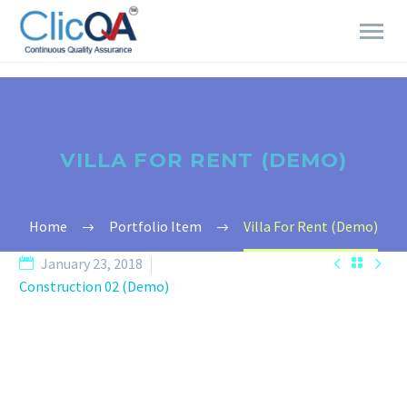
VILLA FOR RENT (DEMO)
Home
Portfolio Item
Villa For Rent (Demo)


January 23, 2018

Construction 02 (Demo)