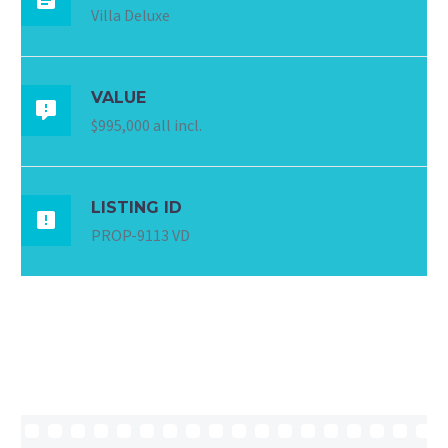
Villa Deluxe
VALUE

$995,000 all incl.
LISTING ID

PROP-9113 VD