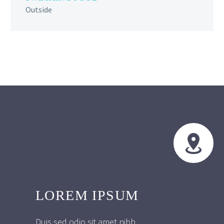
Outside


LOREM IPSUM
Duis sed odio sit amet nibh