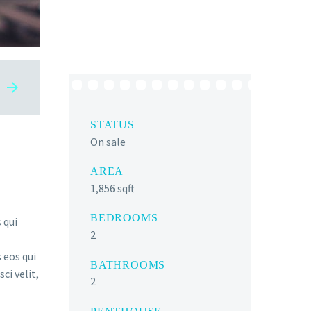
STATUS
On sale
AREA
1,856 sqft
BEDROOMS
 qui
2
 eos qui
BATHROOMS
ci velit,
2