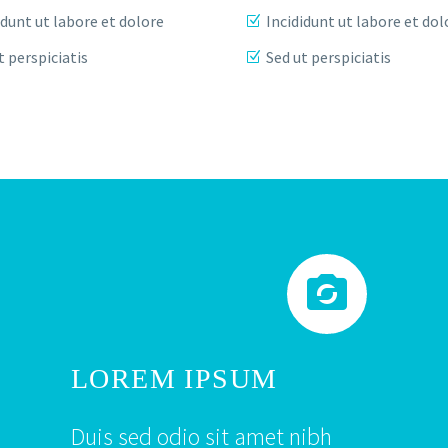
idunt ut labore et dolore
Incididunt ut labore et dol
t perspiciatis
Sed ut perspiciatis


LOREM IPSUM
Duis sed odio sit amet nibh