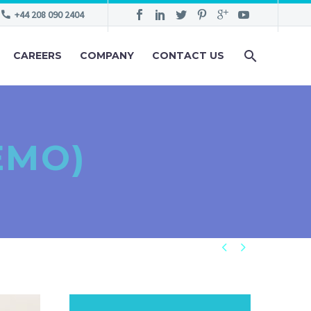
+44 208 090 2404
CAREERS
COMPANY
CONTACT US
EMO)

