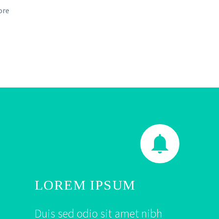
ore


LOREM IPSUM
Duis sed odio sit amet nibh