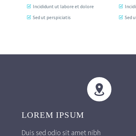
Incididunt ut labore et dolore
Incid
Sed ut perspiciatis
Sed u


LOREM IPSUM
Duis sed odio sit amet nibh