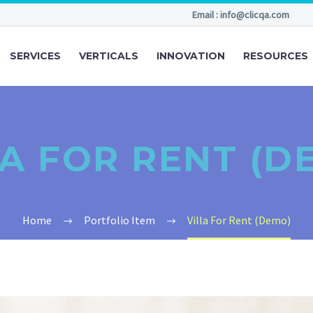
Email : info@clicqa.com
SERVICES
VERTICALS
INNOVATION
RESOURCES
LA FOR RENT (D
Home
Portfolio Item
Villa For Rent (Demo)