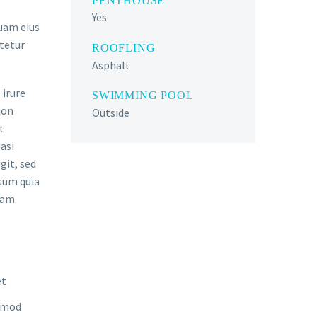
PENTHOUSE
Yes
quam eius
tetur
ROOFLING
Asphalt
 irure
SWIMMING POOL
non
Outside
t
asi
git, sed
sum quia
gnam
et
usmod