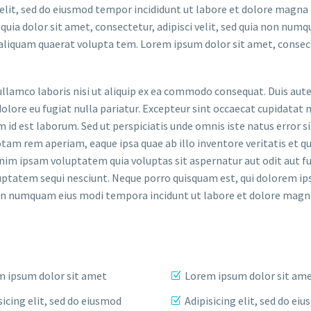
elit, sed do eiusmod tempor incididunt ut labore et dolore magna
uia dolor sit amet, consectetur, adipisci velit, sed quia non num
liquam quaerat volupta tem. Lorem ipsum dolor sit amet, consec
llamco laboris nisi ut aliquip ex ea commodo consequat. Duis aute
dolore eu fugiat nulla pariatur. Excepteur sint occaecat cupidatat 
im id est laborum. Sed ut perspiciatis unde omnis iste natus error si
m rem aperiam, eaque ipsa quae ab illo inventore veritatis et qu
nim ipsam voluptatem quia voluptas sit aspernatur aut odit aut fu
uptatem sequi nesciunt. Neque porro quisquam est, qui dolorem ip
ia non numquam eius modi tempora incidunt ut labore et dolore ma
 ipsum dolor sit amet
Lorem ipsum dolor sit am
sicing elit, sed do eiusmod
Adipisicing elit, sed do ei