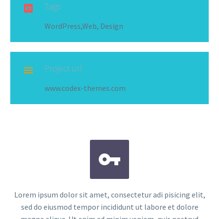
Tags

WordPress,Web, Design
Project url

www.codex-themes.com


Lorem ipsum dolor sit amet, consectetur adi pisicing elit,
sed do eiusmod tempor incididunt ut labore et dolore
magna aliqua. Ut enim ad minim veniam, quis nostrud