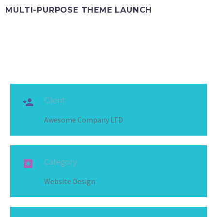
MULTI-PURPOSE THEME LAUNCH
Client

Awesome Company LTD
Category

Website Design