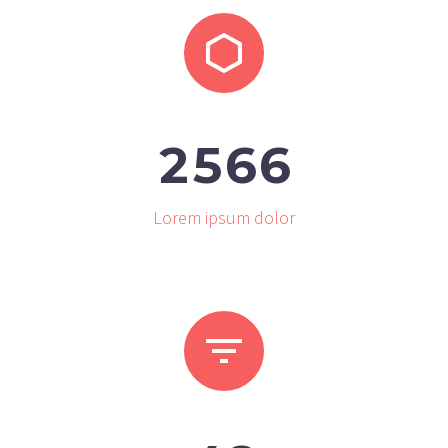


2
5
6
6
Lorem ipsum dolor

