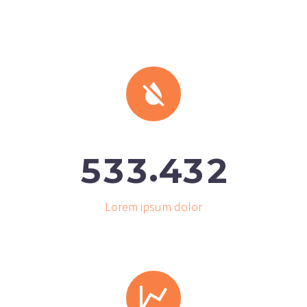


.
5
3
3
4
3
2
Lorem ipsum dolor

