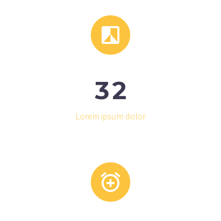


3
2
Lorem ipsum dolor

