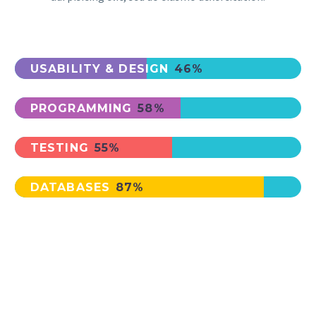
USABILITY & DESIGN
46%
PROGRAMMING
58%
TESTING
55%
DATABASES
87%