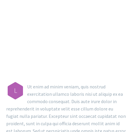
MAIN STEPS & RESULTS
Ut enim ad minim veniam, quis nostrud
L
exercitation ullamco laboris nisi ut aliquip ex ea
commodo consequat. Duis aute irure dolor in
reprehenderit in voluptate velit esse cillum dolore eu
fugiat nulla pariatur. Excepteur sint occaecat cupidatat non
proident, sunt in culpa qui officia deserunt mollit anim id
est laborum. Sed ut perspiciatis unde omnis iste natus error