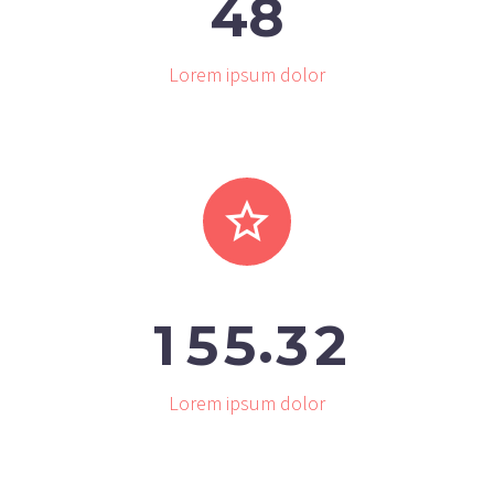
4
8
Lorem ipsum dolor


.
1
5
5
3
2
Lorem ipsum dolor