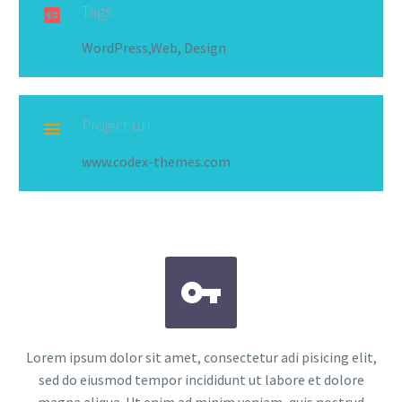
Tags

WordPress,Web, Design
Project url

www.codex-themes.com


Lorem ipsum dolor sit amet, consectetur adi pisicing elit,
sed do eiusmod tempor incididunt ut labore et dolore
magna aliqua. Ut enim ad minim veniam, quis nostrud