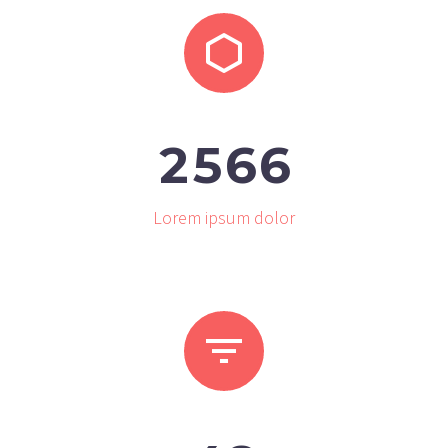


2
5
6
6
Lorem ipsum dolor

