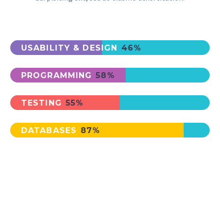
USABILITY & DESIGN
46%
PROGRAMMING
58%
TESTING
55%
DATABASES
87%