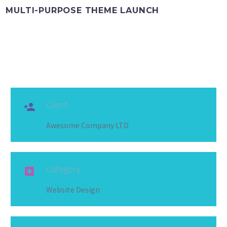
MULTI-PURPOSE THEME LAUNCH
Client

Awesome Company LTD
Category

Website Design