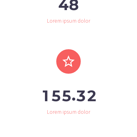
4
8
Lorem ipsum dolor


.
1
5
5
3
2
Lorem ipsum dolor