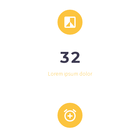


3
2
Lorem ipsum dolor

