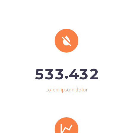


.
5
3
3
4
3
2
Lorem ipsum dolor

