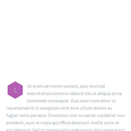
MAIN STEPS & RESULTS
Ut enim ad minim veniam, quis nostrud
L
exercitation ullamco laboris nisi ut aliquip ex ea
commodo consequat. Duis aute irure dolor in
reprehenderit in voluptate velit esse cillum dolore eu
fugiat nulla pariatur. Excepteur sint occaecat cupidatat non
proident, sunt in culpa qui officia deserunt mollit anim id
est laborum. Sed ut perspiciatis unde omnis iste natus error