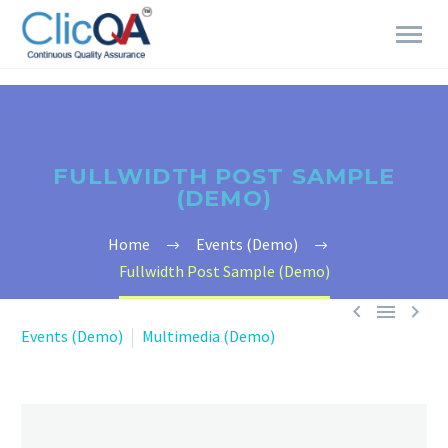
FULLWIDTH POST SAMPLE
(DEMO)
Home
Events (Demo)
Fullwidth Post Sample (Demo)



Events (Demo)
Multimedia (Demo)