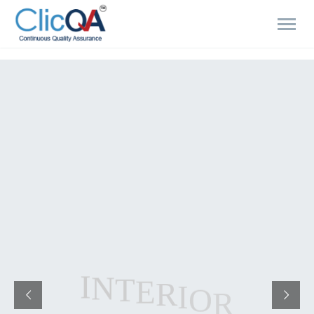
I
N
T
E
R
I
O
R