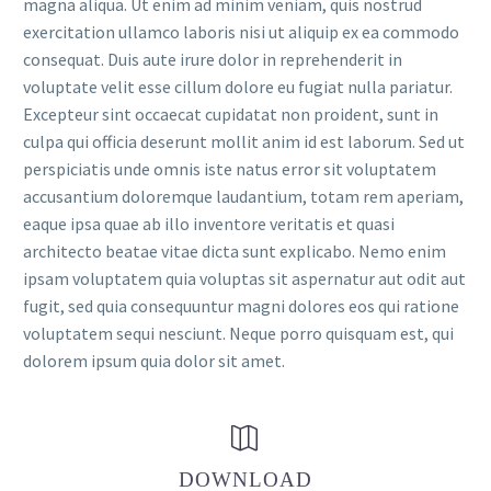
magna aliqua. Ut enim ad minim veniam, quis nostrud
exercitation ullamco laboris nisi ut aliquip ex ea commodo
consequat. Duis aute irure dolor in reprehenderit in
voluptate velit esse cillum dolore eu fugiat nulla pariatur.
Excepteur sint occaecat cupidatat non proident, sunt in
culpa qui officia deserunt mollit anim id est laborum. Sed ut
perspiciatis unde omnis iste natus error sit voluptatem
accusantium doloremque laudantium, totam rem aperiam,
eaque ipsa quae ab illo inventore veritatis et quasi
architecto beatae vitae dicta sunt explicabo. Nemo enim
ipsam voluptatem quia voluptas sit aspernatur aut odit aut
fugit, sed quia consequuntur magni dolores eos qui ratione
voluptatem sequi nesciunt. Neque porro quisquam est, qui
dolorem ipsum quia dolor sit amet.


DOWNLOAD