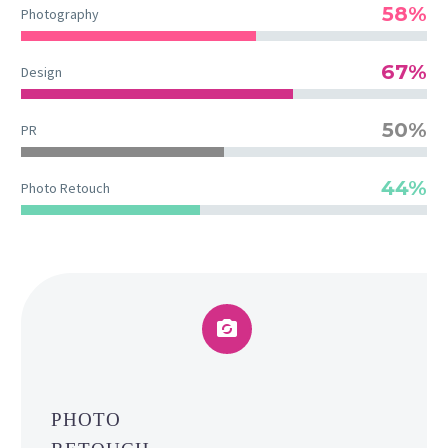
58%
Photography
67%
Design
50%
PR
44%
Photo Retouch


PHOTO